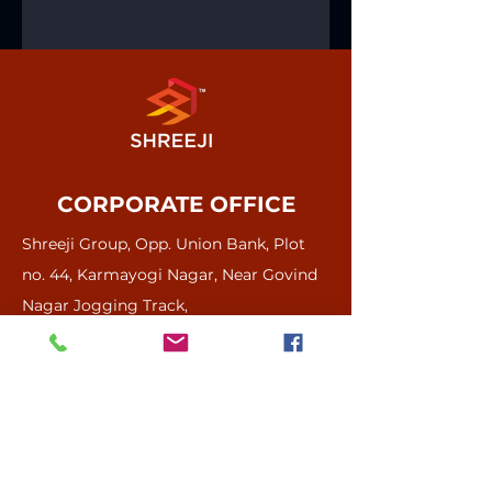
CORPORATE OFFICE
Shreeji Group, Opp. Union Bank, Plot
no. 44, Karmayogi Nagar, Near Govind
Comments
Nagar Jogging Track,
Nashik 422009
our Director, Mr.
Spot Bookings at
Write a comment...
Anjan Bhalodiya,
CREDAI Nashik
has been honored
Property Expo
0253 2471732
/ 33
with the
2025 🎉
7788838383
prestigious
Maharashtra
sales.shreejinsk@gmail.com