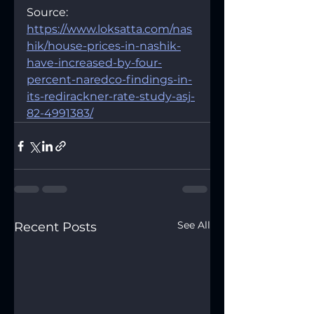
Source: 
https://www.loksatta.com/nas
hik/house-prices-in-nashik-
have-increased-by-four-
percent-naredco-findings-in-
its-redirackner-rate-study-asj-
82-4991383/
See All
Recent Posts